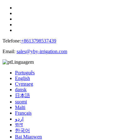
Telefone:
+8613798537439
Email:
sales@yby-irrigation.com
Linguagem
Português
English
Cymraeg
dansk
日本語
suomi
Malti
Français
اردو
বাংলা
한국어
Bai Miaowen