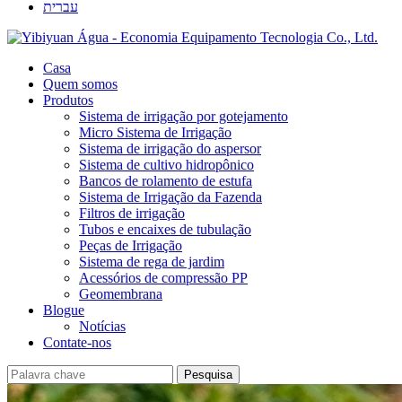
עברית
Casa
Quem somos
Produtos
Sistema de irrigação por gotejamento
Micro Sistema de Irrigação
Sistema de irrigação do aspersor
Sistema de cultivo hidropônico
Bancos de rolamento de estufa
Sistema de Irrigação da Fazenda
Filtros de irrigação
Tubos e encaixes de tubulação
Peças de Irrigação
Sistema de rega de jardim
Acessórios de compressão PP
Geomembrana
Blogue
Notícias
Contate-nos